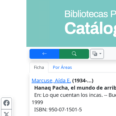
Ficha
Por Áreas
Marcuse, Aída E.
(1934-...)
Hanaq Pacha, el mundo de arri
En: Lo que cuentan los incas. --
Bu
1999
ISBN: 950-07-1501-5