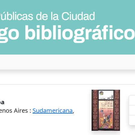
ba
enos Aires
:
Sudamericana
,