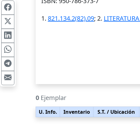
ISBN: 950-786-373-7
1.
821.134.2(82).09
; 2.
LITERATURA
0
Ejemplar
U. Info.
Inventario
S.T.
/ Ubicación