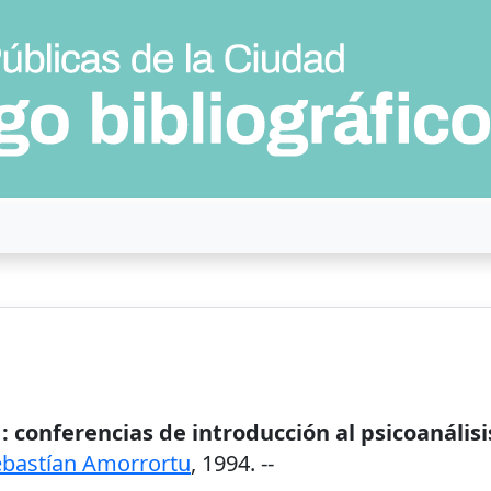
 conferencias de introducción al psicoanálisis 
ebastían Amorrortu
,
1994
. --