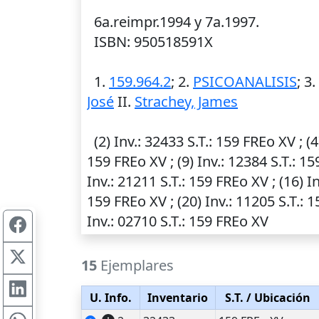
6a.reimpr.1994 y 7a.1997.
ISBN: 950518591X
1.
159.964.2
; 2.
PSICOANALISIS
; 3.
José
II.
Strachey, James
(2)
Inv.
: 32433
S.T.
: 159 FREo XV ; (
159 FREo XV ; (9)
Inv.
: 12384
S.T.
: 15
Inv.
: 21211
S.T.
: 159 FREo XV ; (16)
In
159 FREo XV ; (20)
Inv.
: 11205
S.T.
: 1
Inv.
: 02710
S.T.
: 159 FREo XV
15
Ejemplares
U. Info.
Inventario
S.T.
/ Ubicación