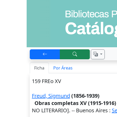
Ficha
Por Áreas
159 FREo XV
Freud, Sigmund
(1856-1939)
Obras completas XV (1915-1916) :
NO LITERARIO]. --
Buenos Aires
:
S