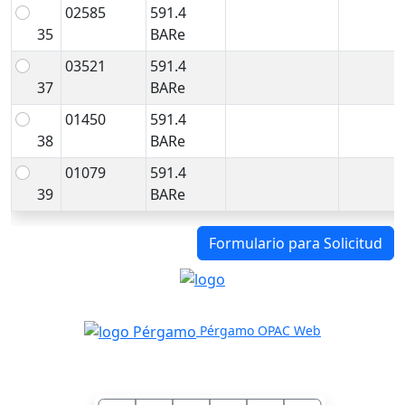
02585
591.4
35
BARe
03521
591.4
37
BARe
01450
591.4
38
BARe
01079
591.4
39
BARe
Formulario para Solicitud
Pérgamo OPAC Web