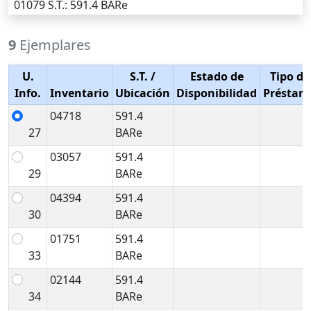
01079
S.T.
: 591.4 BARe
9
Ejemplares
U.
S.T.
/
Estado de
Tipo de
Info.
Inventario
Ubicación
Disponibilidad
Préstam
04718
591.4
27
BARe
03057
591.4
29
BARe
04394
591.4
30
BARe
01751
591.4
33
BARe
02144
591.4
34
BARe