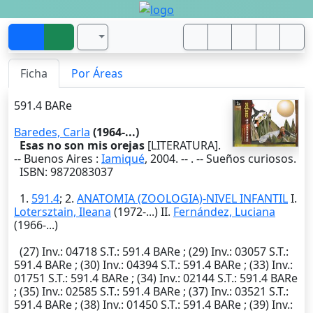
Ficha
Por Áreas
591.4 BARe
Baredes, Carla
(1964-...)
Esas no son mis orejas
[LITERATURA].
--
Buenos Aires
:
Iamiqué
,
2004
. --
. -- Sueños curiosos.
ISBN: 9872083037
1.
591.4
; 2.
ANATOMIA (ZOOLOGIA)-NIVEL INFANTIL
I.
Lotersztain, Ileana
(1972-...) II.
Fernández, Luciana
(1966-...)
(27)
Inv.
: 04718
S.T.
: 591.4 BARe ; (29)
Inv.
: 03057
S.T.
:
591.4 BARe ; (30)
Inv.
: 04394
S.T.
: 591.4 BARe ; (33)
Inv.
:
01751
S.T.
: 591.4 BARe ; (34)
Inv.
: 02144
S.T.
: 591.4 BARe
; (35)
Inv.
: 02585
S.T.
: 591.4 BARe ; (37)
Inv.
: 03521
S.T.
:
591.4 BARe ; (38)
Inv.
: 01450
S.T.
: 591.4 BARe ; (39)
Inv.
: