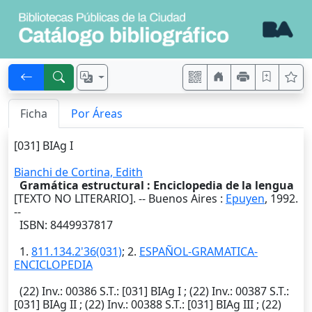
Ficha
Por Áreas
[031] BIAg I
Bianchi de Cortina, Edith
Gramática estructural : Enciclopedia de la lengua
[TEXTO NO LITERARIO]. --
Buenos Aires
:
Epuyen
,
1992
.
--
ISBN: 8449937817
1.
811.134.2'36(031)
; 2.
ESPAÑOL-GRAMATICA-
ENCICLOPEDIA
(22)
Inv.
: 00386
S.T.
: [031] BIAg I ; (22)
Inv.
: 00387
S.T.
:
[031] BIAg II ; (22)
Inv.
: 00388
S.T.
: [031] BIAg III ; (22)