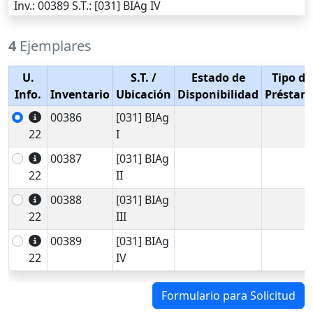
Inv.
: 00389
S.T.
: [031] BIAg IV
4
Ejemplares
U.
S.T.
/
Estado de
Tipo de
Info.
Inventario
Ubicación
Disponibilidad
Préstam
00386
[031] BIAg
22
I
00387
[031] BIAg
22
II
00388
[031] BIAg
22
III
00389
[031] BIAg
22
IV
Formulario para Solicitud