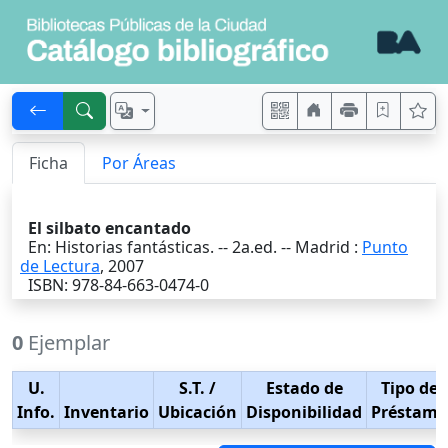
Ficha
Por Áreas
El silbato encantado
En: Historias fantásticas. -- 2a.ed. --
Madrid
:
Punto
de Lectura
,
2007
ISBN: 978-84-663-0474-0
0
Ejemplar
U.
S.T.
/
Estado de
Tipo de
Info.
Inventario
Ubicación
Disponibilidad
Préstamo