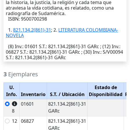
la historia, la justicia, la religión y cada tema que
atraviesa la vida cotidiana, es relatado, como una
radiografía de Sudamérica.
ISBN: 9500700298
1.
821.134.2(861)-31
; 2.
LITERATURA COLOMBIANA-
NOVELA
(8)
Inv.
: 01601
S.T.
: 821.134.2[861]-31 GARc ; (12)
Inv.
:
06827
S.T.
: 821.134.2[861]-31 GARc ; (30)
Inv.
: S/V00094
S.T.
: 821.134.2(861)-31 GARc
3
Ejemplares
U.
Estado de
Info.
Inventario
S.T.
/ Ubicación
Disponibilidad
P
01601
821.134.2[861]-31
8
GARc
12
06827
821.134.2[861]-31
GARc