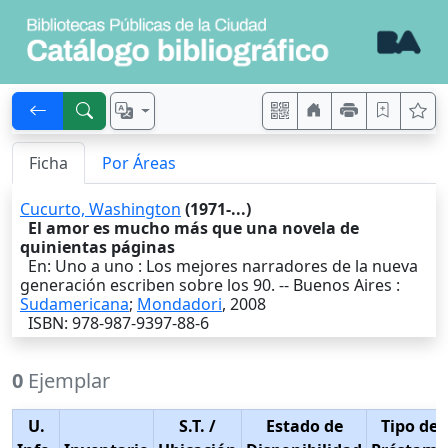
Ficha
Por Áreas
Cucurto, Washington
(1971-...)
El amor es mucho más que una novela de
quinientas páginas
En: Uno a uno : Los mejores narradores de la nueva
generación escriben sobre los 90. --
Buenos Aires
:
Sudamericana
;
Mondadori
,
2008
ISBN: 978-987-9397-88-6
0
Ejemplar
U.
S.T.
/
Estado de
Tipo de