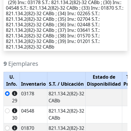
(29)
Inv.
: 03178
S.T.
: 821.134.2(82)-32 CABb ; (30)
Inv.
:
04548
S.T.
: 821.134.2(82)-32 CABb ; (33)
Inv.
: 01870
S.T.
:
821.134.2(82)-32 CABb ; (34)
Inv.
: 02265
S.T.
:
821.134.2(82)-32 CABb ; (35)
Inv.
: 02704
S.T.
:
821.134.2(82)-32 CABb ; (36)
Inv.
: 02448
S.T.
:
821.134.2(82)-32 CABb ; (37)
Inv.
: 03641
S.T.
:
821.134.2(82)-32 CABb ; (38)
Inv.
: 01570
S.T.
:
821.134.2(82)-32 CABb ; (39)
Inv.
: 01201
S.T.
:
821.134.2(82)-32 CABb
9
Ejemplares
U.
Estado de
T
Info.
Inventario
S.T.
/ Ubicación
Disponibilidad
Pr
03178
821.134.2(82)-32
29
CABb
04548
821.134.2(82)-32
30
CABb
01870
821.134.2(82)-32