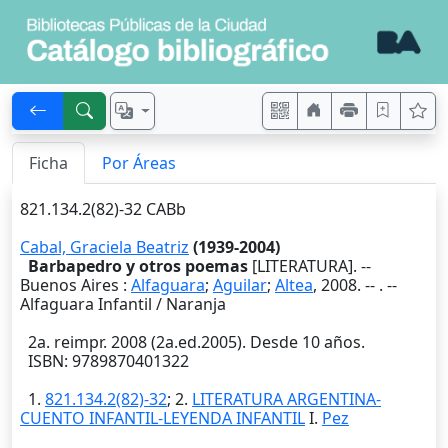
Ficha
Por Áreas
821.134.2(82)-32 CABb
Cabal, Graciela Beatriz
(1939-2004)
Barbapedro y otros poemas
[LITERATURA]. --
Buenos Aires
:
Alfaguara
;
Aguilar
;
Altea
,
2008
. --
. --
Alfaguara Infantil / Naranja
2a. reimpr. 2008 (2a.ed.2005). Desde 10 años.
ISBN: 9789870401322
1.
821.134.2(82)-32
; 2.
LITERATURA ARGENTINA-
CUENTO INFANTIL-LEYENDA INFANTIL
I.
Pez