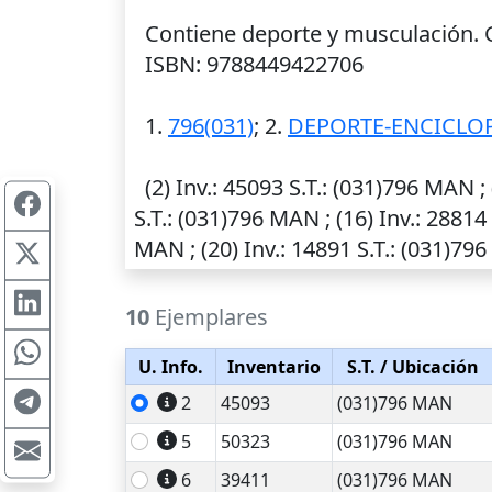
Contiene deporte y musculación. Guí
ISBN: 9788449422706
1.
796(031)
; 2.
DEPORTE-ENCICLO
(2)
Inv.
: 45093
S.T.
: (031)796 MAN ; 
S.T.
: (031)796 MAN ; (16)
Inv.
: 28814
MAN ; (20)
Inv.
: 14891
S.T.
: (031)796
10
Ejemplares
U. Info.
Inventario
S.T.
/ Ubicación
2
45093
(031)796 MAN
5
50323
(031)796 MAN
6
39411
(031)796 MAN