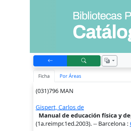
Ficha
Por Áreas
(031)796 MAN
Gispert, Carlos de
Manual de educación física y dep
(1a.reimpr.1ed.2003)
. --
Barcelona
: