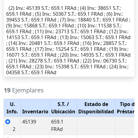
(2)
Inv.
: 45139
S.T.
: 659.1 FRAd ; (4)
Inv.
: 38651
S.T.
:
659.1 FRAd ; (5)
Inv.
: 50367
S.T.
: 659.1 FRAd ; (6)
Inv.
:
39453
S.T.
: 659.1 FRAd ; (7)
Inv.
: 18840
S.T.
: 659.1 FRAd ;
(9)
Inv.
: 15868
S.T.
: 659.1 FRAd ; (10)
Inv.
: 11538
S.T.
:
659.1 FRAd ; (11)
Inv.
: 23713
S.T.
: 659.1 FRAd ; (12)
Inv.
:
14153
S.T.
: 659.1 FRAd ; (13)
Inv.
: 15063
S.T.
: 659.1 FRAd
; (14)
Inv.
: 20481
S.T.
: 659.1 FRAd ; (16)
Inv.
: 28857
S.T.
:
659.1 FRAd ; (17)
Inv.
: 15254
S.T.
: 659.1 FRAd ; (19)
Inv.
:
16071
S.T.
: 659.1 FRAd ; (20)
Inv.
: 14935
S.T.
: 659.1 FRAd
; (21)
Inv.
: 28278
S.T.
: 659.1 FRAd ; (22)
Inv.
: 06730
S.T.
:
659.1 FRAd ; (23)
Inv.
: 15398
S.T.
: 659.1 FRAd ; (24)
Inv.
:
04358
S.T.
: 659.1 FRAd
19
Ejemplares
U.
S.T.
/
Estado de
Tipo de
Info.
Inventario
Ubicación
Disponibilidad
Préstam
45139
659.1
2
FRAd