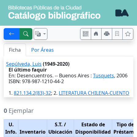
Ficha
Por Áreas
Sepúlveda, Luis
(1949-2020)
El último faquir
En: Desencuentros. --
Buenos Aires
:
Tusquets
,
2006
ISBN: 978-987-1210-44-2
1.
821.134.2(83)-32
; 2.
LITERATURA CHILENA-CUENTO
0
Ejemplar
U.
S.T.
/
Estado de
Tipo de
Info.
Inventario
Ubicación
Disponibilidad
Préstamo