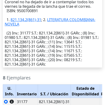
Coronel no ha dejado de ir a contemplar todos los
viernes la llegada de la lancha que trae el correo.
ISBN: 9500700891
1.
821.134.2(861)-31
; 2.
LITERATURA COLOMBIANA-
NOVELA
(2)
Inv.
: 31177
S.T.
: 821.134.2[861]-31 GARc ; (8)
Inv.
:
01980
S.T.
: 821.134.2[861]-31 GARc ; (8)
Inv.
: 01981
S.T.
:
821.134.2[861]-31 GARc ; (11)
Inv.
: 13641
S.T.
:
821.134.2[861]-31 GARc ; (14)
Inv.
: 11515
S.T.
:
821.134.2[861]-31 GARc ; (14)
Inv.
: 11671
S.T.
:
821.134.2[861]-31 GARc ; (19)
Inv.
: 07565
S.T.
:
821.134.2[861]-31 GARc ; (20)
Inv.
: 08219
S.T.
:
821.134.2[861]-31 GARc
8
Ejemplares
U.
Estado de
Info.
Inventario
S.T.
/ Ubicación
Disponibilidad
P
31177
821.134.2[861]-31