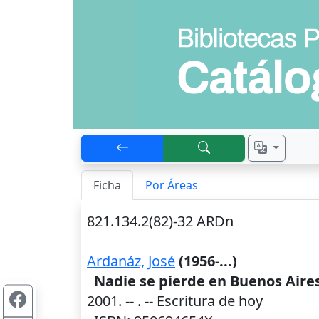
Ficha
Por Áreas
821.134.2(82)-32 ARDn
Ardanáz, José
(1956-...)
Nadie se pierde en Buenos Aire
2001
. --
. -- Escritura de hoy