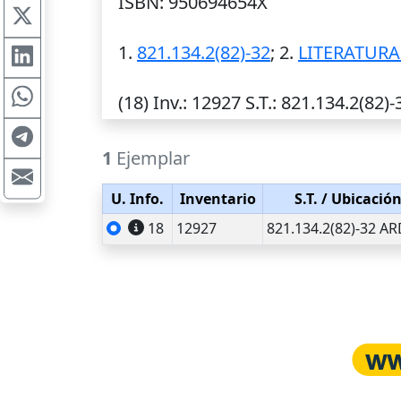
ISBN: 950694654X
1.
821.134.2(82)-32
; 2.
LITERATUR
(18)
Inv.
: 12927
S.T.
: 821.134.2(82)
1
Ejemplar
U. Info.
Inventario
S.T.
/ Ubicació
18
12927
821.134.2(82)-32 A