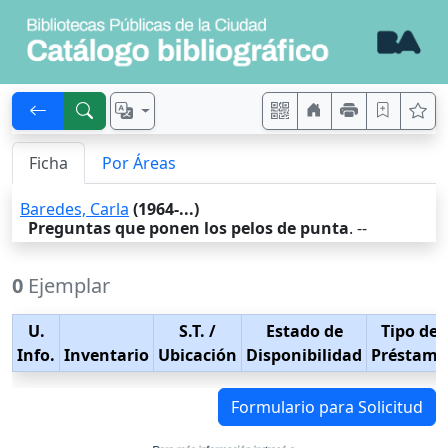
Ficha
Por Áreas
Baredes, Carla
(1964-...)
Preguntas que ponen los pelos de punta
. --
0
Ejemplar
U.
S.T.
/
Estado de
Tipo de
Info.
Inventario
Ubicación
Disponibilidad
Préstamo
Formulario para Solicitud