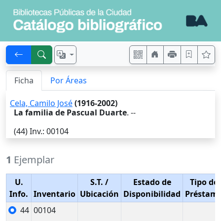
Ficha
Por Áreas
Cela, Camilo José
(1916-2002)
La familia de Pascual Duarte
. --
(44)
Inv.
: 00104
1
Ejemplar
U.
S.T.
/
Estado de
Tipo de
Info.
Inventario
Ubicación
Disponibilidad
Préstam
44
00104