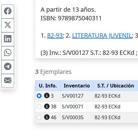
A partir de 13 años.
ISBN: 9789875040311
1.
82-93
; 2.
LITERATURA JUVENIL
; 
(3)
Inv.
: S/V00127
S.T.
: 82-93 ECKd ;
3
Ejemplares
U. Info.
Inventario
S.T.
/ Ubicación
3
S/V00127
82-93 ECKd
38
S/V00071
82-93 ECKd
46
S/V00035
82-93 ECKd