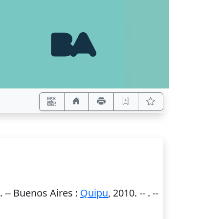
. --
Buenos Aires
:
Quipu
,
2010
. --
. --