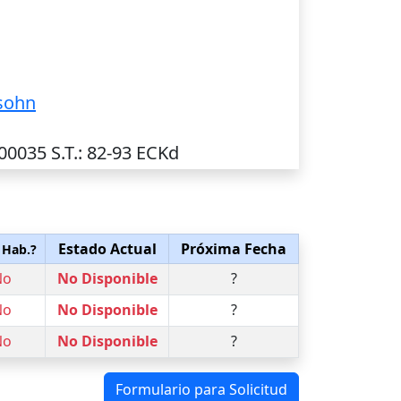
sohn
V00035
S.T.
: 82-93 ECKd
Estado Actual
Próxima Fecha
 Hab.?
No
No Disponible
?
No
No Disponible
?
No
No Disponible
?
Formulario para Solicitud