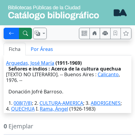
Ficha
Por Áreas
Arguedas, José María
(1911-1969)
Señores e indios : Acerca de la cultura quechua
[TEXTO NO LITERARIO]. --
Buenos Aires
:
Calicanto
,
1976
. --
Donación Jofré Barroso.
1.
008(7/8)
; 2.
CULTURA-AMERICA
; 3.
ABORIGENES
;
4.
QUECHUA
I.
Rama, Ángel
(1926-1983)
0
Ejemplar