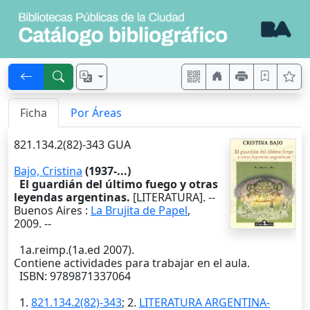
Ficha
Por Áreas
821.134.2(82)-343 GUA
Bajo, Cristina
(1937-...)
El guardián del último fuego y otras
leyendas argentinas.
[LITERATURA]. --
Buenos Aires
:
La Brujita de Papel
,
2009
. --
1a.reimp.(1a.ed 2007).
Contiene actividades para trabajar en el aula.
ISBN: 9789871337064
1.
821.134.2(82)-343
; 2.
LITERATURA ARGENTINA-