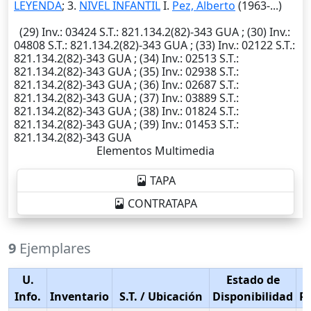
LEYENDA
; 3.
NIVEL INFANTIL
I.
Pez, Alberto
(1963-...)
(29)
Inv.
: 03424
S.T.
: 821.134.2(82)-343 GUA ; (30)
Inv.
:
04808
S.T.
: 821.134.2(82)-343 GUA ; (33)
Inv.
: 02122
S.T.
:
821.134.2(82)-343 GUA ; (34)
Inv.
: 02513
S.T.
:
821.134.2(82)-343 GUA ; (35)
Inv.
: 02938
S.T.
:
821.134.2(82)-343 GUA ; (36)
Inv.
: 02687
S.T.
:
821.134.2(82)-343 GUA ; (37)
Inv.
: 03889
S.T.
:
821.134.2(82)-343 GUA ; (38)
Inv.
: 01824
S.T.
:
821.134.2(82)-343 GUA ; (39)
Inv.
: 01453
S.T.
:
821.134.2(82)-343 GUA
Elementos Multimedia
TAPA
CONTRATAPA
9
Ejemplares
U.
Estado de
Info.
Inventario
S.T.
/ Ubicación
Disponibilidad
P