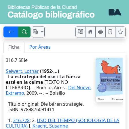
Ficha
Por Áreas
316.7 SEIe
Seiwert, Lothar
(1952-...)
La estrategia del oso : La fuerza
está en la calma
[TEXTO NO
LITERARIO]. --
Buenos Aires
:
Del Nuevo
Extremo
,
2009
. --
. -- Bolsillo
Título original: Die báren strategie.
ISBN: 9789876091411
1.
316.728
; 2.
USO DEL TIEMPO (SOCIOLOGIA DE LA
CULTURA)
I.
Kracht, Susanne