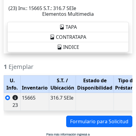
(23)
Inv.
: 15665
S.T.
: 316.7 SEIe
Elementos Multimedia
TAPA
CONTRATAPA
INDICE
1
Ejemplar
U.
S.T.
/
Estado de
Tipo de
Info.
Inventario
Ubicación
Disponibilidad
Préstam
15665
316.7 SEIe
23
Formulario para Solicitud