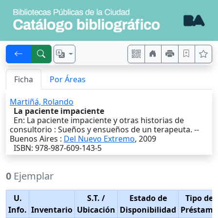
Ficha
Por Áreas
Martiñá, Rolando
La paciente impaciente
En: La paciente impaciente y otras historias de
consultorio : Sueños y ensueños de un terapeuta. --
Buenos Aires
:
Del Nuevo Extremo
,
2009
ISBN: 978-987-609-143-5
0
Ejemplar
U.
S.T.
/
Estado de
Tipo de
Info.
Inventario
Ubicación
Disponibilidad
Préstamo