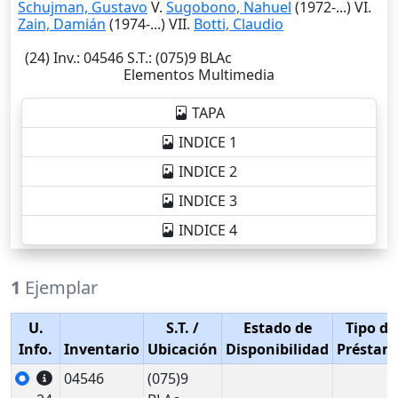
Schujman, Gustavo
V.
Sugobono, Nahuel
(1972-...) VI.
Zain, Damián
(1974-...) VII.
Botti, Claudio
(24)
Inv.
: 04546
S.T.
: (075)9 BLAc
Elementos Multimedia
TAPA
INDICE 1
INDICE 2
INDICE 3
INDICE 4
1
Ejemplar
U.
S.T.
/
Estado de
Tipo de
Info.
Inventario
Ubicación
Disponibilidad
Préstam
04546
(075)9