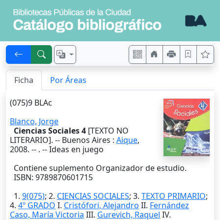
Ficha
Por Áreas
(075)9 BLAc
Blanco, Jorge
Ciencias Sociales 4
[TEXTO NO
LITERARIO]. --
Buenos Aires
:
Aique
,
2008
. --
. -- Ideas en juego
Contiene suplemento Organizador de estudio.
ISBN: 9789870601715
1.
9(075)
; 2.
CIENCIAS SOCIALES
; 3.
TEXTO PRIMARIO
;
4.
4º GRADO
I.
Cristófori, Alejandro
II.
Fernández
Caso, María Victoria
III.
Gurevich, Raquel
IV.