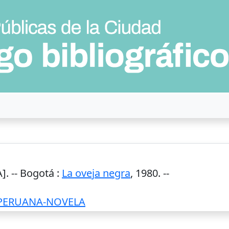
. --
Bogotá
:
La oveja negra
,
1980
. --
 PERUANA-NOVELA