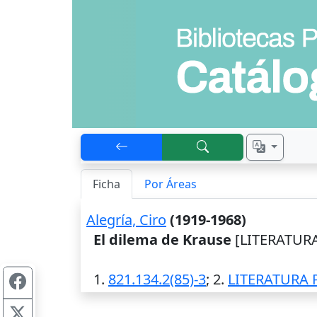
Ficha
Por Áreas
Alegría, Ciro
(1919-1968)
El dilema de Krause
[LITERATURA]
1.
821.134.2(85)-3
; 2.
LITERATURA