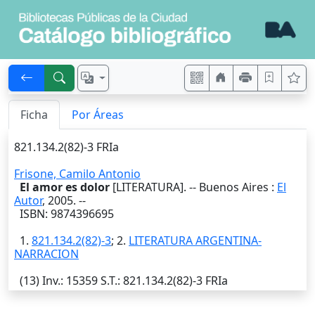
Ficha
Por Áreas
821.134.2(82)-3 FRIa
Frisone, Camilo Antonio
El amor es dolor
[LITERATURA]. --
Buenos Aires
:
El
Autor
,
2005
. --
ISBN: 9874396695
1.
821.134.2(82)-3
; 2.
LITERATURA ARGENTINA-
NARRACION
(13)
Inv.
: 15359
S.T.
: 821.134.2(82)-3 FRIa