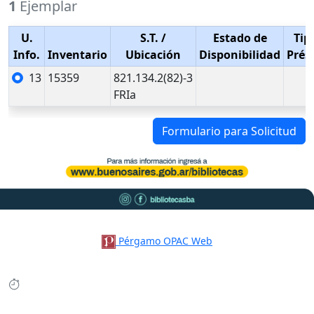
1
Ejemplar
U.
S.T.
/
Estado de
Tip
Info.
Inventario
Ubicación
Disponibilidad
Prés
13
15359
821.134.2(82)-3
FRIa
Formulario para Solicitud
Pérgamo OPAC Web