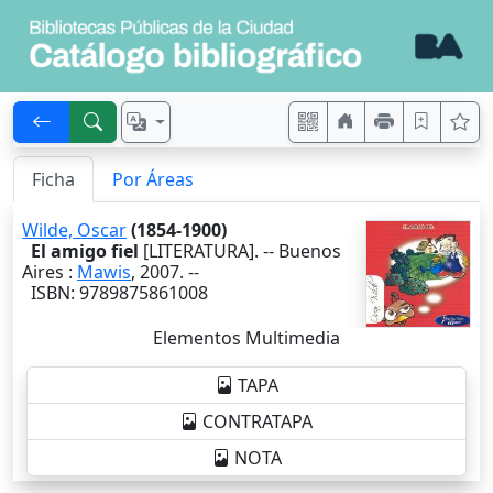
Ficha
Por Áreas
Wilde, Oscar
(1854-1900)
El amigo fiel
[LITERATURA]. --
Buenos
Aires
:
Mawis
,
2007
. --
ISBN: 9789875861008
Elementos Multimedia
TAPA
CONTRATAPA
NOTA