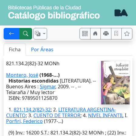
Ficha
Por Áreas
821.134.2(82)-32 MONh
Montero, José
(1968-...)
Historias escondidas
[LITERATURA]. --
Buenos Aires
:
Sigmar
,
2009
. --
. --
Telaraña / Muy lector
ISBN: 9789501125870
1.
821.134.2(82)-32
; 2.
LITERATURA ARGENTINA-
CUENTO
; 3.
CUENTO DE TERROR
; 4.
NIVEL INFANTIL
I.
Porfiri, Federico
(1977-...)
(9)
Inv.
: 16200
S.T.
: 821.134.2(82)-32 MONh ; (22)
Inv.
: