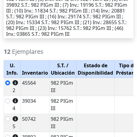
39892
S.T.
: 982 PIGm III ; (7)
Inv.
: 19196
S.T.
: 982 PIGm
III ; (10)
Inv.
: 11834
S.T.
: 982 PIGm III ; (14)
Inv.
: 20881
S.T.
: 982 PIGm III ; (16)
Inv.
: 29174
S.T.
: 982 PIGm III ;
(20)
Inv.
: 15334
S.T.
: 982 PIGm III ; (21)
Inv.
: 28655
S.T.
:
982 PIGm III ; (23)
Inv.
: 15762
S.T.
: 982 PIGm III ; (46)
Inv.
: 03865
S.T.
: 982 PIGm III
12
Ejemplares
U.
S.T.
/
Estado de
Tipo de
Info.
Inventario
Ubicación
Disponibilidad
Préstam
45564
982 PIGm
2
III
39034
982 PIGm
4
III
50742
982 PIGm
5
III