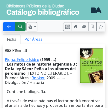
Ficha
Por Áreas
982 PIGm III
Pigna, Felipe Isidro
(1959-...)
Los mitos de la historia argentina 3 :
De la ley Sáenz Peña a los albores del
peronismo
[TEXTO NO LITERARIO]. --
Buenos Aires
:
Booket
,
2009
. --
. --
Divulgación / Historia
Contiene bibliografía.
A través de estas páginas el lector podrá encontrar
el análisis de hechos y procesos tan importantes para