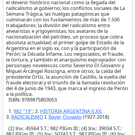
el devenir histórico nacional como la llegada del
radicalismo al gobierno; los conflictos sociales de La
Semana Trágica; las huelgas patagónicas que
culminarán con los fusilamientos de más de 1.500
trabajadores; la división del radicalismo entre
alvearistas e yrigoyenistas; los avatares de la
nacionalización del petróleo, un proceso que cobra
absoluta actualidad; el primer golpe de Estado de la
Argentina en el siglo xx, con y la participación de
Perón; la Década Infame. Los negociados, el fraude,
la tortura, y también el anarquismo expropiador con
personajes novelescos como Severino Di Giovanni y
Miguel Arcángel Roscigna, entre otros; la caída del
presidente Ortiz, la asunción de Castillo, la vuelta del
fraude electoral y el triunfo de la llamada revolución
del 4 de junio de 1943, que marca el ingreso de Perón
a la política.
ISBN: 9789875803053
1.
982 "19"
; 2.
HISTORIA ARGENTINA-S.XX
;
3.
RADICALISMO
I.
Bayer, Osvaldo
(1927-2018)
(2)
Inv.
: 45564
S.T.
: 982 PIGm III ; (4)
Inv.
: 39034
S.T.
:
982 PIGm III ; (5)
Inv.
: 50742
S.T.
: 982 PIGm III ; (6)
Inv.
: