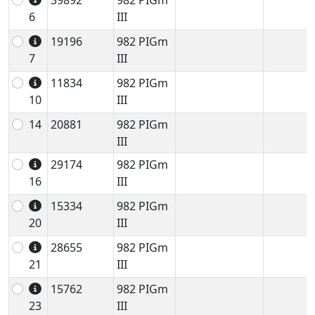
39892
982 PIGm
6
III
19196
982 PIGm
7
III
11834
982 PIGm
10
III
14
20881
982 PIGm
III
29174
982 PIGm
16
III
15334
982 PIGm
20
III
28655
982 PIGm
21
III
15762
982 PIGm
23
III