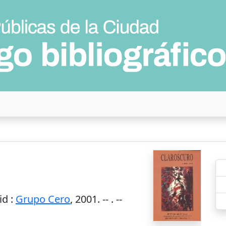
id
:
Grupo Cero
,
2001
. --
. --