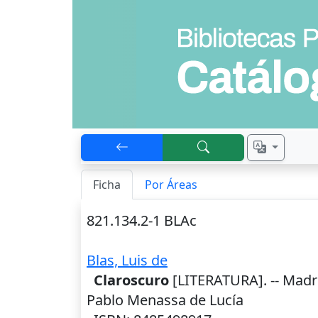
Ficha
Por Áreas
821.134.2-1 BLAc
Blas, Luis de
Claroscuro
[LITERATURA]. --
Madr
Pablo Menassa de Lucía