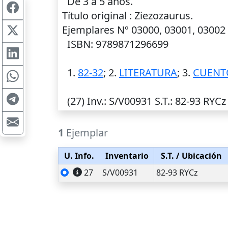
De 3 a 5 años.
Título original : Ziezozaurus.
Ejemplares Nº 03000, 03001, 03002
ISBN: 9789871296699
1.
82-32
; 2.
LITERATURA
; 3.
CUENT
(27)
Inv.
: S/V00931
S.T.
: 82-93 RYCz
1
Ejemplar
U. Info.
Inventario
S.T.
/ Ubicación
27
S/V00931
82-93 RYCz