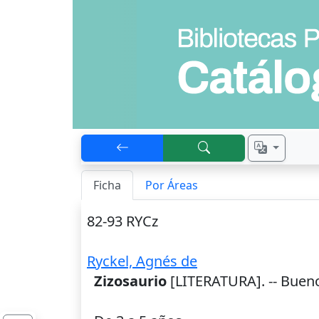
Ficha
Por Áreas
82-93 RYCz
Ryckel, Agnés de
Zizosaurio
[LITERATURA]. --
Bueno