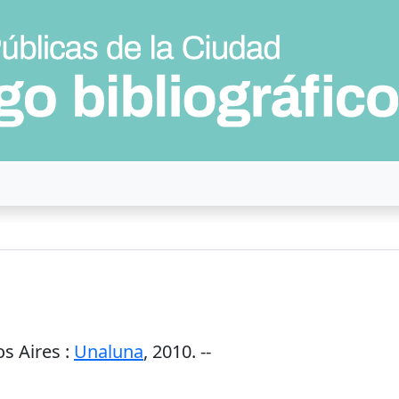
s Aires
:
Unaluna
,
2010
. --