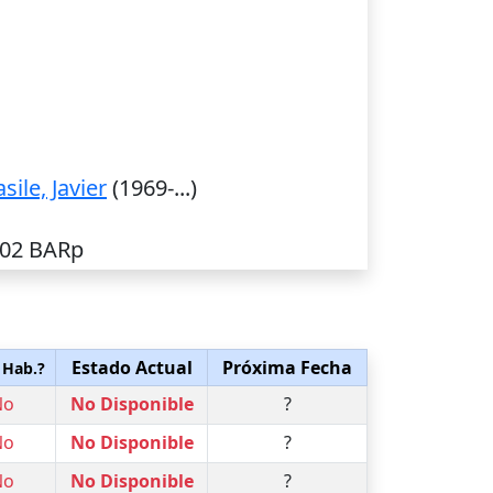
sile, Javier
(1969-...)
502 BARp
Estado Actual
Próxima Fecha
 Hab.?
No
No Disponible
?
No
No Disponible
?
No
No Disponible
?