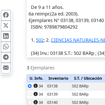
De 9 a 11 años.
6a reimpr.(2a ed. 2003).
Ejemplares Nº 03138, 03139, 03140
ISBN: 9789879804292
1.
502
; 2.
CIENCIAS NATURALES-NI
(34)
Inv.
: 03138
S.T.
: 502 BARp ; (34
3
Ejemplares
U. Info.
Inventario
S.T.
/ Ubicación
34
03138
502 BARp
34
03139
502 BARp
34
03140
502 BARp