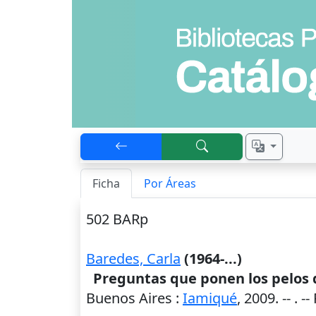
Ficha
Por Áreas
502 BARp
Baredes, Carla
(1964-...)
Preguntas que ponen los pelos d
Buenos Aires
:
Iamiqué
,
2009
. --
. -