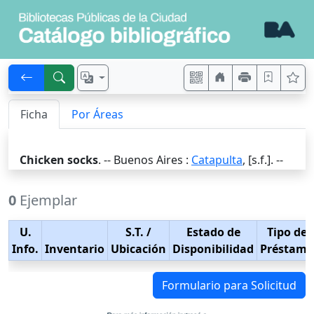
Ficha
Por Áreas
Chicken socks
. --
Buenos Aires
:
Catapulta
,
[s.f.]
. --
0
Ejemplar
U.
S.T.
/
Estado de
Tipo de
Info.
Inventario
Ubicación
Disponibilidad
Préstamo
Formulario para Solicitud