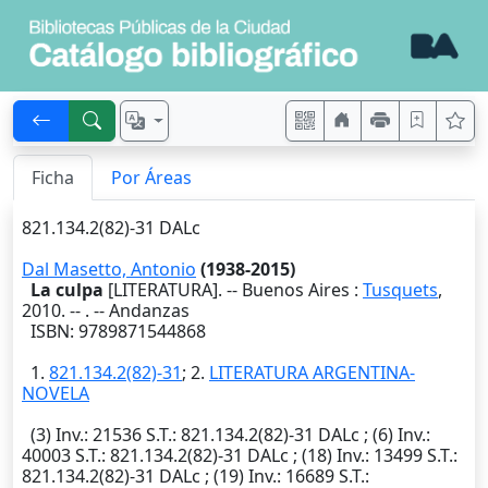
Ficha
Por Áreas
821.134.2(82)-31 DALc
Dal Masetto, Antonio
(1938-2015)
La culpa
[LITERATURA]. --
Buenos Aires
:
Tusquets
,
2010
. --
. -- Andanzas
ISBN: 9789871544868
1.
821.134.2(82)-31
; 2.
LITERATURA ARGENTINA-
NOVELA
(3)
Inv.
: 21536
S.T.
: 821.134.2(82)-31 DALc ; (6)
Inv.
:
40003
S.T.
: 821.134.2(82)-31 DALc ; (18)
Inv.
: 13499
S.T.
:
821.134.2(82)-31 DALc ; (19)
Inv.
: 16689
S.T.
: