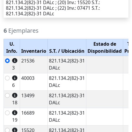
821.134.2(82)-31 DALc ; (20)
Inv.
: 15520
S.T.
:
821.134.2(82)-31 DALc ; (22)
Inv.
: 07471
S.T.
:
821.134.2(82)-31 DALc
6
Ejemplares
U.
Estado de
T
Info.
Inventario
S.T.
/ Ubicación
Disponibilidad
Pr
21536
821.134.2(82)-31
3
DALc
40003
821.134.2(82)-31
6
DALc
13499
821.134.2(82)-31
18
DALc
16689
821.134.2(82)-31
19
DALc
15520
821.134.2(82)-31