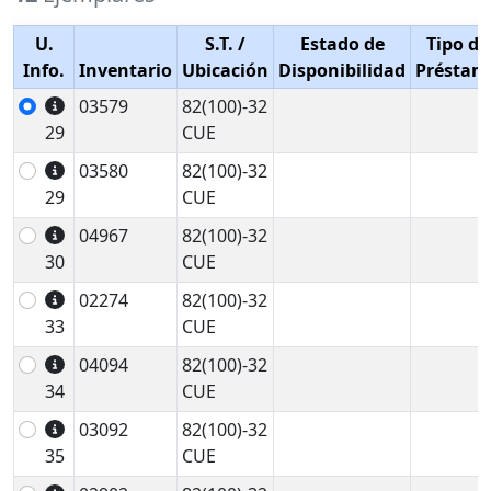
U.
S.T.
/
Estado de
Tipo de
Info.
Inventario
Ubicación
Disponibilidad
Préstam
03579
82(100)-32
29
CUE
03580
82(100)-32
29
CUE
04967
82(100)-32
30
CUE
02274
82(100)-32
33
CUE
04094
82(100)-32
34
CUE
03092
82(100)-32
35
CUE