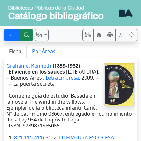
Ficha
Por Áreas
Grahame, Kenneth
(1859-1932)
El viento en los sauces
[LITERATURA].
--
Buenos Aires
:
Letra Impresa
,
2009
. --
. -- La puerta secreta
Contiene guía de estudio. Basada en
la novela The wind in the willows.
Ejemplar de la biblioteca infantil Cané,
Nº de patrimonio 03667, entregado en cumplimiento
de la Ley 934 de Depósito Legal.
ISBN: 9789871565085
1.
821.111(411)-31
; 2.
LITERATURA ESCOCESA-