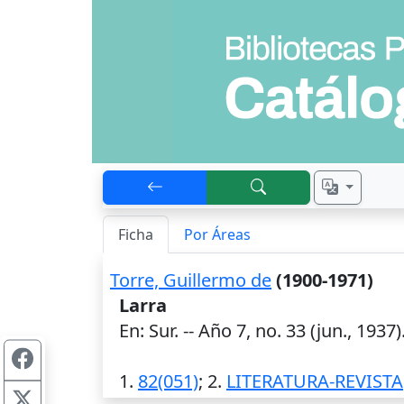
Ficha
Por Áreas
Torre, Guillermo de
(1900-1971)
Larra
En: Sur. -- Año 7, no. 33 (jun., 1937).
1.
82(051)
; 2.
LITERATURA-REVISTA