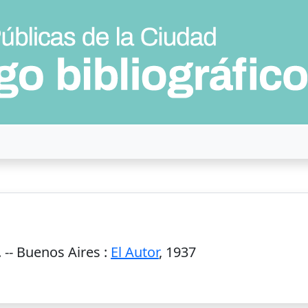
 --
Buenos Aires
:
El Autor
,
1937