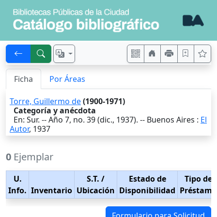
Ficha
Por Áreas
Torre, Guillermo de
(1900-1971)
Categoría y anécdota
En: Sur. -- Año 7, no. 39 (dic., 1937). --
Buenos Aires
:
El
Autor
,
1937
0
Ejemplar
U.
S.T.
/
Estado de
Tipo de
Info.
Inventario
Ubicación
Disponibilidad
Préstamo
Formulario para Solicitud