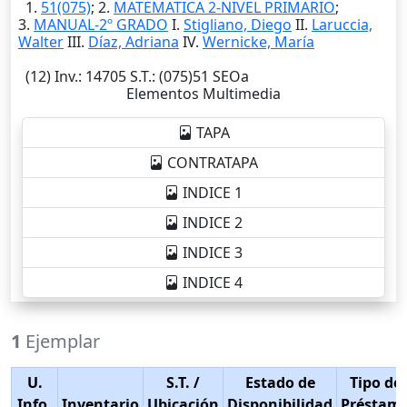
1.
51(075)
; 2.
MATEMATICA 2-NIVEL PRIMARIO
;
3.
MANUAL-2º GRADO
I.
Stigliano, Diego
II.
Laruccia,
Walter
III.
Díaz, Adriana
IV.
Wernicke, María
(12)
Inv.
: 14705
S.T.
: (075)51 SEOa
Elementos Multimedia
TAPA
CONTRATAPA
INDICE 1
INDICE 2
INDICE 3
INDICE 4
1
Ejemplar
U.
S.T.
/
Estado de
Tipo de
Info.
Inventario
Ubicación
Disponibilidad
Préstam