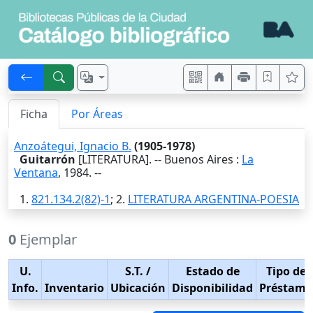
Ficha
Por Áreas
Anzoátegui, Ignacio B.
(1905-1978)
Guitarrón
[LITERATURA]. --
Buenos Aires
:
La
Ventana
,
1984
. --
1.
821.134.2(82)-1
; 2.
LITERATURA ARGENTINA-POESIA
0
Ejemplar
U.
S.T.
/
Estado de
Tipo de
Info.
Inventario
Ubicación
Disponibilidad
Préstamo