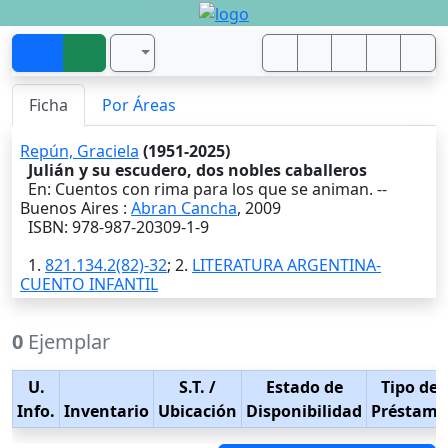
Ficha
Por Áreas
Repún, Graciela
(1951-2025)
Julián y su escudero, dos nobles caballeros
En: Cuentos con rima para los que se animan. --
Buenos Aires
:
Abran Cancha
,
2009
ISBN: 978-987-20309-1-9
1.
821.134.2(82)-32
; 2.
LITERATURA ARGENTINA-
CUENTO INFANTIL
0
Ejemplar
U.
S.T.
/
Estado de
Tipo de
Info.
Inventario
Ubicación
Disponibilidad
Préstamo