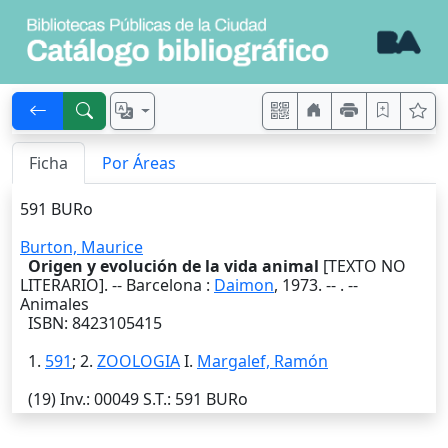
Ficha
Por Áreas
591 BURo
Burton, Maurice
Origen y evolución de la vida animal
[TEXTO NO
LITERARIO]. --
Barcelona
:
Daimon
,
1973
. --
. --
Animales
ISBN: 8423105415
1.
591
; 2.
ZOOLOGIA
I.
Margalef, Ramón
(19)
Inv.
: 00049
S.T.
: 591 BURo