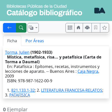
Ficha
Por Áreas
Torma, Julien
(1902-1933)
Mística, metafísica, risa... y patafísica (Carta de
Torma a Daumal)
En: Patafísica : Epítomes, recetas, instrumentos y
lecciones de aparato. --
Buenos Aires
:
Caja Negra
,
2009
ISBN: 978-987-1622-00-9
1.
821.133.1-32
; 2.
LITERATURA FRANCESA-RELATOS
;
3.
PATAFISICA
0
Ejemplar