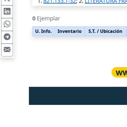
1.
821.133.1-32
; 2.
LITERATURA FR
0
Ejemplar
U. Info.
Inventario
S.T.
/ Ubicación