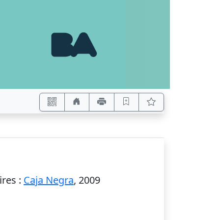
ires
:
Caja Negra
,
2009