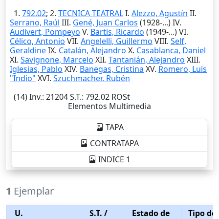
1.
792.02
; 2.
TECNICA TEATRAL
I.
Alezzo, Agustín
II.
Serrano, Raúl
III.
Gené, Juan Carlos
(1928-...) IV.
Audivert, Pompeyo
V.
Bartis, Ricardo
(1949-...) VI.
Célico, Antonio
VII.
Angelelli, Guillermo
VIII.
Self,
Geraldine
IX.
Catalán, Alejandro
X.
Casablanca, Daniel
XI.
Savignone, Marcelo
XII.
Tantanián, Alejandro
XIII.
Iglesias, Pablo
XIV.
Banegas, Cristina
XV.
Romero, Luis
"Indio"
XVI.
Szuchmacher, Rubén
(14)
Inv.
: 21204
S.T.
: 792.02 ROSt
Elementos Multimedia
TAPA
CONTRATAPA
INDICE 1
1
Ejemplar
U.
S.T.
/
Estado de
Tipo de