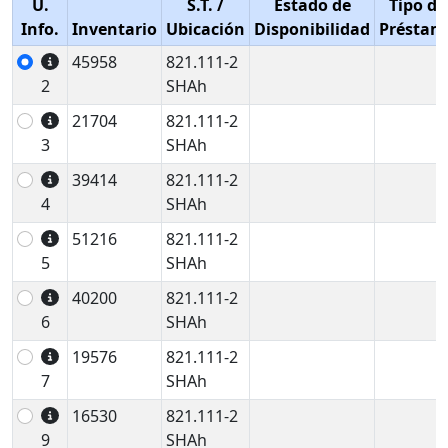
U.
S.T.
/
Estado de
Tipo de
Info.
Inventario
Ubicación
Disponibilidad
Préstam
45958
821.111-2
2
SHAh
21704
821.111-2
3
SHAh
39414
821.111-2
4
SHAh
51216
821.111-2
5
SHAh
40200
821.111-2
6
SHAh
19576
821.111-2
7
SHAh
16530
821.111-2
9
SHAh