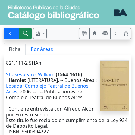
Ficha
Por Áreas
821.111-2 SHAh
Shakespeare, William
(1564-1616)
Hamlet
[LITERATURA]. --
Buenos Aires
:
Losada
;
Complejo Teatral de Buenos
Aires
,
2006
. --
. -- Publicaciones del
Complejo Teatral de Buenos Aires
Contiene entrevista con Alfredo Alcón
por Ernesto Schoo.
Este título fue recibido en cumplimiento de la Ley 934
de Depósito Legal.
ISBN: 9500394227