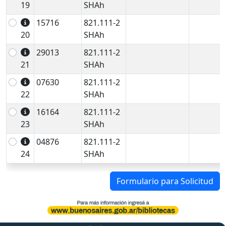
19
SHAh
15716
821.111-2
20
SHAh
29013
821.111-2
21
SHAh
07630
821.111-2
22
SHAh
16164
821.111-2
23
SHAh
04876
821.111-2
24
SHAh
Formulario para Solicitud