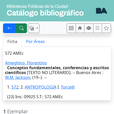
Ficha
Por Áreas
572 AMEc
Ameghino, Florentino
Conceptos fundamentales, conferencias y escritos
científicos
[TEXTO NO LITERARIO]. --
Buenos Aires
:
W.M. Jackson
,
(19--)
. --
1.
572
; 2.
ANTROPOLOGIA
I.
Torcelli
(23)
Inv.
: 09925
S.T.
: 572 AMEc
1
Ejemplar