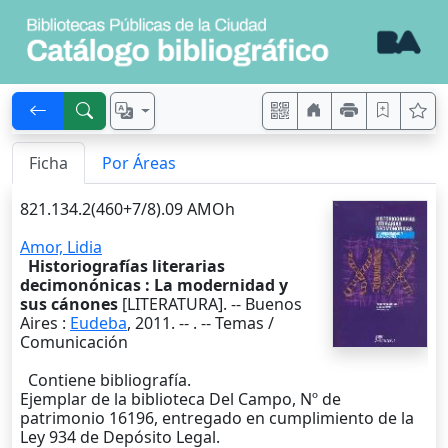
Ficha
Por Áreas
821.134.2(460+7/8).09 AMOh
Amor, Lidia
Historiografías literarias
decimonónicas : La modernidad y
sus cánones
[LITERATURA]. --
Buenos
Aires
:
Eudeba
,
2011
. --
. -- Temas /
Comunicación
Contiene bibliografía.
Ejemplar de la biblioteca Del Campo, Nº de
patrimonio 16196, entregado en cumplimiento de la
Ley 934 de Depósito Legal.