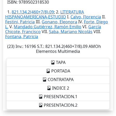
ISBN: 9789502318530
1.
821.134.2(460+7/8).09
; 2.
LITERATURA
HISPANOAMERICANA-ESTUDIO
I.
Calvo, Florencia
II.
Festini, Patricia
III.
Gonano, Eleonora
IV.
Forte, Diego
L.
V.
Mandado Gutiérrez, Ramón Emilio
VI.
García
Chicote, Francisco
VII.
Saba, Mariano Nicolás
VIII.
Fontana, Patricia
(23)
Inv.
: 16196
S.T.
: 821.134.2(460+7/8).09 AMOh
Elementos Multimedia
TAPA
PORTADA
CONTRATAPA
INDICE 2
PRESENTACION.1
PRESENTACION.2