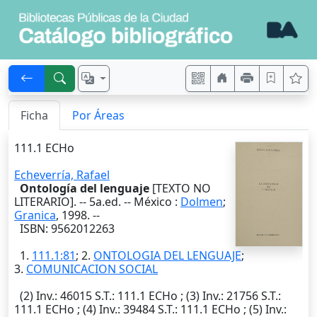
Ficha
Por Áreas
111.1 ECHo
Echeverría, Rafael
Ontología del lenguaje
[TEXTO NO
LITERARIO]. --
5a.ed.
--
México
:
Dolmen
;
Granica
,
1998
. --
ISBN: 9562012263
1.
111.1:81
; 2.
ONTOLOGIA DEL LENGUAJE
;
3.
COMUNICACION SOCIAL
(2)
Inv.
: 46015
S.T.
: 111.1 ECHo ; (3)
Inv.
: 21756
S.T.
:
111.1 ECHo ; (4)
Inv.
: 39484
S.T.
: 111.1 ECHo ; (5)
Inv.
: