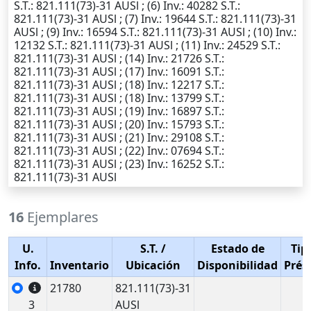
S.T.
: 821.111(73)-31 AUSl ; (6)
Inv.
: 40282
S.T.
:
821.111(73)-31 AUSl ; (7)
Inv.
: 19644
S.T.
: 821.111(73)-31
AUSl ; (9)
Inv.
: 16594
S.T.
: 821.111(73)-31 AUSl ; (10)
Inv.
:
12132
S.T.
: 821.111(73)-31 AUSl ; (11)
Inv.
: 24529
S.T.
:
821.111(73)-31 AUSl ; (14)
Inv.
: 21726
S.T.
:
821.111(73)-31 AUSl ; (17)
Inv.
: 16091
S.T.
:
821.111(73)-31 AUSl ; (18)
Inv.
: 12217
S.T.
:
821.111(73)-31 AUSl ; (18)
Inv.
: 13799
S.T.
:
821.111(73)-31 AUSl ; (19)
Inv.
: 16897
S.T.
:
821.111(73)-31 AUSl ; (20)
Inv.
: 15793
S.T.
:
821.111(73)-31 AUSl ; (21)
Inv.
: 29108
S.T.
:
821.111(73)-31 AUSl ; (22)
Inv.
: 07694
S.T.
:
821.111(73)-31 AUSl ; (23)
Inv.
: 16252
S.T.
:
821.111(73)-31 AUSl
16
Ejemplares
U.
S.T.
/
Estado de
Tip
Info.
Inventario
Ubicación
Disponibilidad
Prés
21780
821.111(73)-31
3
AUSl