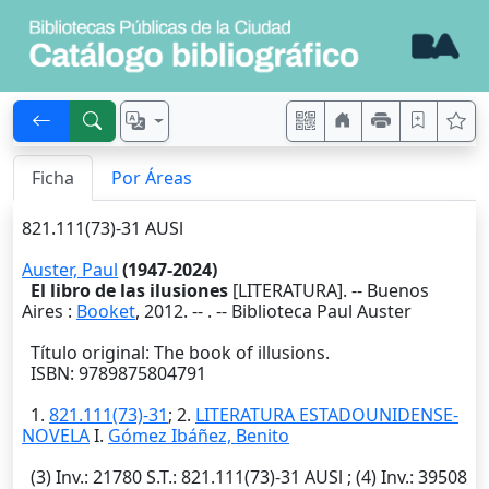
Ficha
Por Áreas
821.111(73)-31 AUSl
Auster, Paul
(1947-2024)
El libro de las ilusiones
[LITERATURA]. --
Buenos
Aires
:
Booket
,
2012
. --
. -- Biblioteca Paul Auster
Título original: The book of illusions.
ISBN: 9789875804791
1.
821.111(73)-31
; 2.
LITERATURA ESTADOUNIDENSE-
NOVELA
I.
Gómez Ibáñez, Benito
(3)
Inv.
: 21780
S.T.
: 821.111(73)-31 AUSl ; (4)
Inv.
: 39508