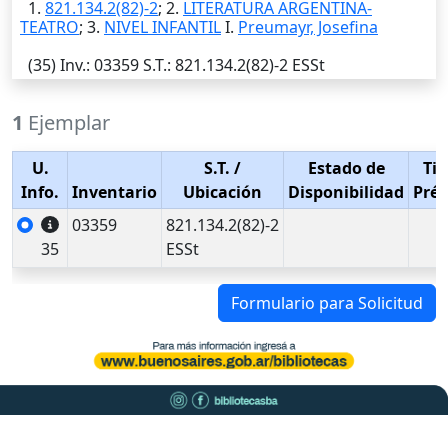
1.
821.134.2(82)-2
; 2.
LITERATURA ARGENTINA-
TEATRO
; 3.
NIVEL INFANTIL
I.
Preumayr, Josefina
(35)
Inv.
: 03359
S.T.
: 821.134.2(82)-2 ESSt
1
Ejemplar
U.
S.T.
/
Estado de
Tip
Info.
Inventario
Ubicación
Disponibilidad
Pré
03359
821.134.2(82)-2
35
ESSt
Formulario para Solicitud