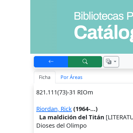
Ficha
Por Áreas
821.111(73)-31 RIOm
Riordan, Rick
(1964-...)
La maldición del Titán
[LITERATU
Dioses del Olimpo