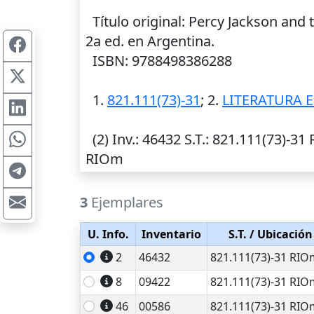
Título original: Percy Jackson and t
2a ed. en Argentina.
ISBN: 9788498386288
1.
821.111(73)-31
; 2.
LITERATURA 
(2)
Inv.
: 46432
S.T.
: 821.111(73)-31 
RIOm
3
Ejemplares
U. Info.
Inventario
S.T.
/ Ubicación
2
46432
821.111(73)-31 RIO
8
09422
821.111(73)-31 RIO
46
00586
821.111(73)-31 RIO