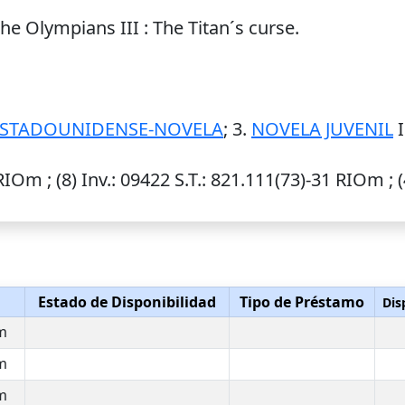
he Olympians III : The Titan´s curse.
ESTADOUNIDENSE-NOVELA
; 3.
NOVELA JUVENIL
I
RIOm ; (8)
Inv.
: 09422
S.T.
: 821.111(73)-31 RIOm ; 
Estado de Disponibilidad
Tipo de Préstamo
Dis
m
m
m