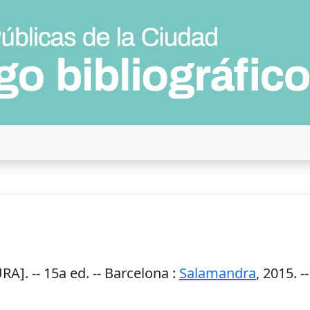
RA]. --
15a ed.
--
Barcelona
:
Salamandra
,
2015
. -